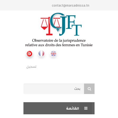
تجاوز إلى المحتوى الرئيسي
contact@marsadnissa.tn
تسجيل
استمارة البحث
بحث
القائمة