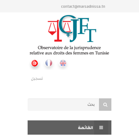
تجاوز إلى المحتوى الرئيسي
contact@marsadnissa.tn
تسجيل
استمارة البحث
بحث
القائمة