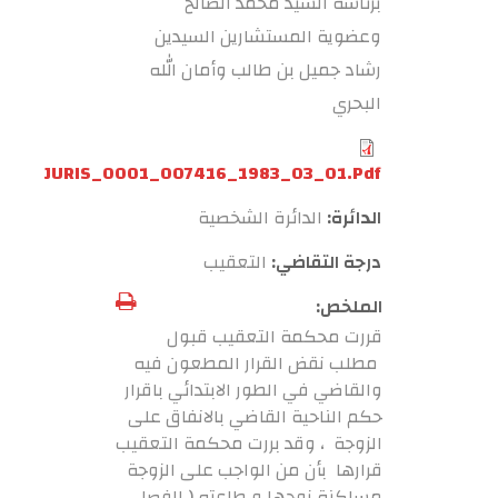
برئاسة السيد محمد الصالح
وعضوية المستشارين السيدين
رشاد جميل بن طالب وأمان الله
البحري
JURIS_0001_007416_1983_03_01.pdf
الدائرة:
الدائرة الشخصية
درجة التقاضي:
التعقيب
الملخص:
قررت محكمة التعقيب قبول
مطلب نقض القرار المطعون فيه
والقاضي في الطور الابتدائي باقرار
حكم الناحية القاضي بالانفاق على
الزوجة ، وقد بررت محكمة التعقيب
قرارها بأن من الواجب على الزوجة
مساكنة زوجها و طاعته ( الفصل