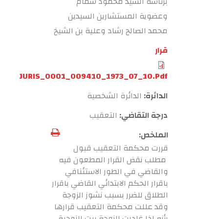
برئاسة السيد محمود شمام
وعضوية المستشارين السيدين
محمد الصالح رشاد وعلية بن الشيخ
قرار
JURIS_0001_009410_1973_07_10.pdf
الدائرة:
الدائرة الشخصية
درجة التقاضي:
التعقيب
الملخص:
قررت محكمة التعقيب قبول
مطلب نقض القرار المطعون فيه
والقاضي في الطور الاستئنافي
باقرار الحكم الابتدائي القاضي باقرار
الطلاق للضرر بسبب نشوز الزوجة
وقد عللت محكمة التعقيب قرارها
بأنه اذا غادرت الزوجة بيت الزوجية