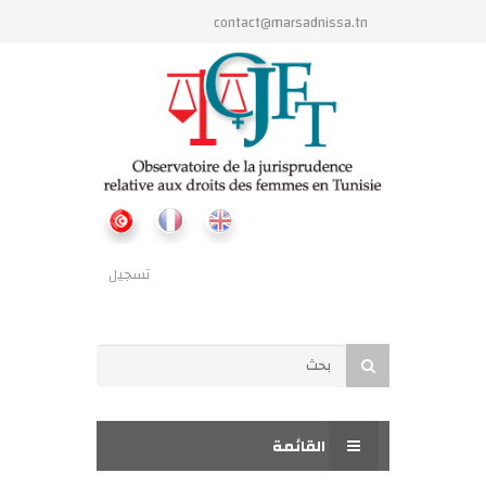
تجاوز إلى المحتوى الرئيسي
contact@marsadnissa.tn
تسجيل
استمارة البحث
بحث
القائمة