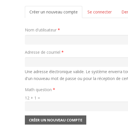
Onglets principaux
Créer un nouveau compte
(onglet
Se connecter
Dem
actif)
Nom d'utilisateur
*
Adresse de courriel
*
Une adresse électronique valide. Le système enverra tous
d'un nouveau mot de passe ou pour la réception de certa
Math question
*
12 + 1 =
CRÉER UN NOUVEAU COMPTE