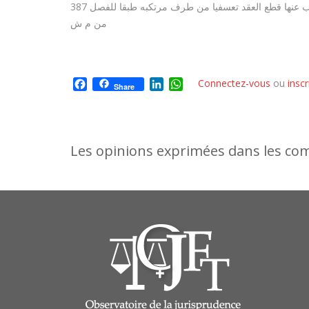
الاجير تابعا له .وحيث ان الاضراب وان كان حقا من حقوق العملة الا ان ممارسته خلافا للشروط التي اتى بها القانون يجعله غير شرعي ويترتب عنها قطع العقد تعسفيا من طرف مرتكبه طبقا للفصل 387
من م ش
Facebook
LinkedIn
WhatsApp
Connectez-vous
ou
insc
Share
Les opinions exprimées dans les comm