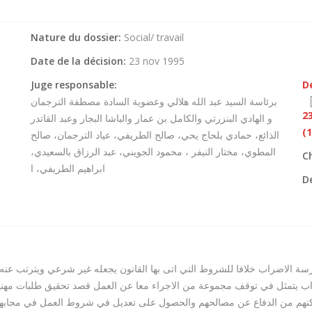
Nature du dossier:
Social/ travail
Date de la décision:
23 nov 1995
Juge responsable:
D
برئاسة السيد عبد الله هلالي وعضوية السادة مصطفة الترجمان
2
و الهادي البنزرتي والكامل بن عمار والباشا البجار وعبد القاتدر
(1
الذائع، حمادي بلحاج يحي، صالح الطريفي، عياد الترجمان، صالح
المطوي، مختار النيفر ، محمود الجويني، عبد الرزاق بالسعيدي،
C
ابراهيم الطريفي، ا
De
رسة الاضراب خلافا للشروط التي اتى بها القانون يجعله غير شرعي ويترتب عن
على ان الاضراب يتمثل في توقف مجموعة من الاجراء معا عن العمل قصد تحقيق طلبات م
كنهم من الدفاع عن مصالحهم والحصول على تعديل في شروط العمل في مجابهة م