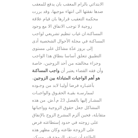
الابتدائي بالزام المعقب بان يدفع للمعقب
ضدها نفقتها الى انتهاء موجبها، وقد بررت
محكمة التعقيب قرارها بان قيام علاقة
زوجية لا توجب الانفاق الا مع وجود
المساكنة.ان غياب تنظيم تشريعي لواجب
المساكنة في مجلة الأحوال الشخصية أدى
إلى بروز عدّة مشاكل على مستوى
التطبيق تتعلق أساسا بنطاق هذا الواجب
وجزاء مخالفته من أحد الزوجين، خاصة
وأن فقه القضاء يعتبر أن
واجب المساكنة
هو أهم الواجبات المتبادلة بين الزوجين
،
بآعتبـاره فرضا أوليـا لابد من وجـوده
لممارسـة بقيـة الحقـوق والواجبـات
المشـار إليها بالفصل 23 م.أ.ش. من هذه
المشاكل جعل حقوق الزوجية وواجباتها
متقابلة، فحين ألزم المشرع الزوج بالإنفاق
على زوجته في حدود إستطاعته فرض
على الزوجة طاعته وكان مظهر هذه
الطاعة أن تستقر الزوجة في مسكن