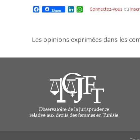
Facebook
LinkedIn
WhatsApp
Connectez-vous
ou
insc
Share
Les opinions exprimées dans les comm
Tous