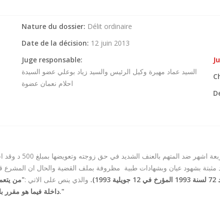
Nature du dossier:
Délit ordinaire
Date de la décision:
12 juin 2013
Juge responsable:
J
السيد عماد مهيرة وكيل الرئيس والسيد زياد بوعلي عضو السيدة
C
احلام نعمان عضوة
De
 بشهود عيان وبشهادات طبية مظروفة بملف القضية والحال ان المشرع قد سعى إ
 ولم تكن
والذي ينص على الاتي :
(نقح
داخلة فيما هو مقرر بالفصـل 319 يعاقب بالسجن مدة عام وبخطية قدرها ألف دينار."