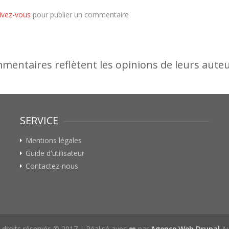
rivez-vous
pour publier un commentaire
entaires reflètent les opinions de leurs auteur
SERVICE
Mentions légales
Guide d'utilisateur
Contactez-nous
 droits réservés © 2017 | Réalisé avec ❤️ par
Agence Web Drupal
Au